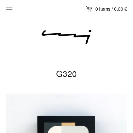
0 items /
0,00
€
G320