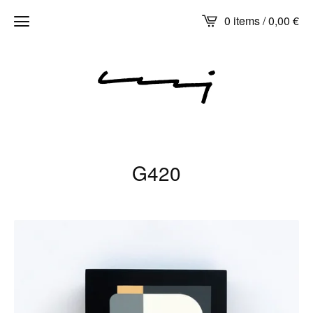
0 items /
0,00
€
G420